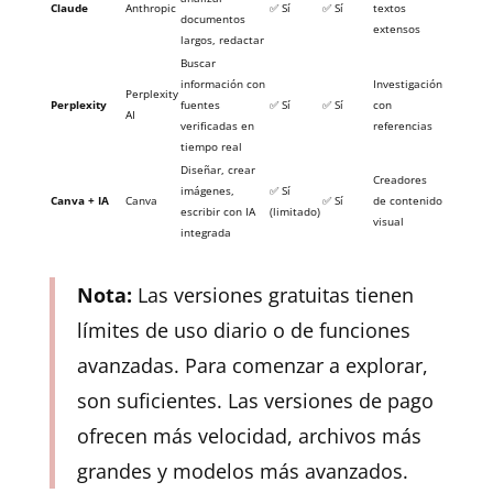
Claude
Anthropic
✅ Sí
✅ Sí
textos
documentos
extensos
largos, redactar
Buscar
información con
Investigación
Perplexity
Perplexity
fuentes
✅ Sí
✅ Sí
con
AI
verificadas en
referencias
tiempo real
Diseñar, crear
Creadores
imágenes,
✅ Sí
Canva + IA
Canva
✅ Sí
de contenido
escribir con IA
(limitado)
visual
integrada
Nota:
Las versiones gratuitas tienen
límites de uso diario o de funciones
avanzadas. Para comenzar a explorar,
son suficientes. Las versiones de pago
ofrecen más velocidad, archivos más
grandes y modelos más avanzados.