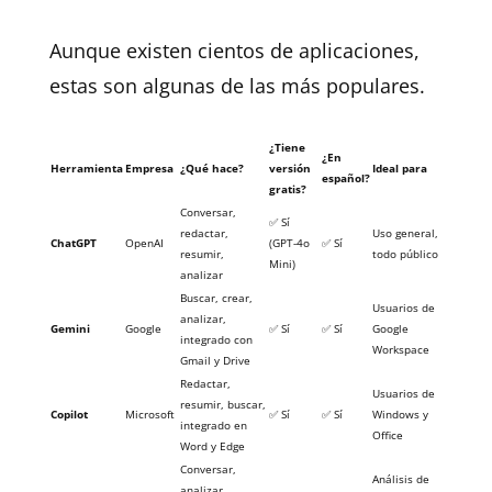
Aunque existen cientos de aplicaciones,
estas son algunas de las más populares.
¿Tiene
¿En
Herramienta
Empresa
¿Qué hace?
versión
Ideal para
español?
gratis?
Conversar,
✅ Sí
redactar,
Uso general,
ChatGPT
OpenAI
(GPT-4o
✅ Sí
resumir,
todo público
Mini)
analizar
Buscar, crear,
Usuarios de
analizar,
Gemini
Google
✅ Sí
✅ Sí
Google
integrado con
Workspace
Gmail y Drive
Redactar,
Usuarios de
resumir, buscar,
Copilot
Microsoft
✅ Sí
✅ Sí
Windows y
integrado en
Office
Word y Edge
Conversar,
Análisis de
analizar