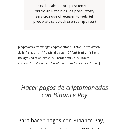
Usa la calculadora para tener el
precio en Bitcoin de los productos y
servicios que ofreces en tu web. (el
precio btc se actualiza en tiempo real)
[crypto-converter-widget crypto="bitcoin" fiat="united-states-
dollar" amount="1" decimal-places="6" font-family="inherit"
background-color="#f9e3e0" border-radius="0.30rem"
shadow="true" symbol="true" live="true" signature="true"]
Hacer pagos de criptomonedas
con Binance Pay
Para hacer pagos con Binance Pay,