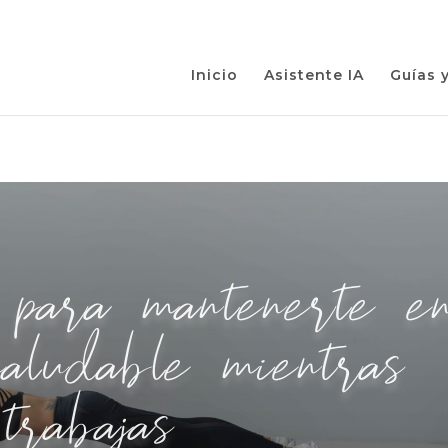
Inicio
Asistente IA
Guías 
ara mantenerte en
aludable mientras
trabajas