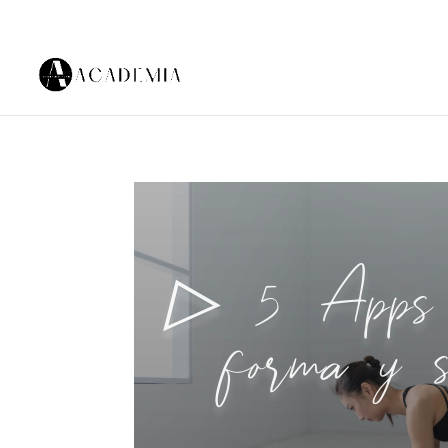
▷ 5 Apps p
forma y s