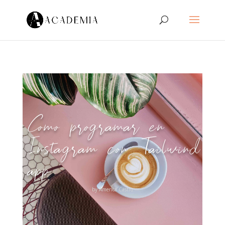
Como programar en
Instagram con Tailwind
app
by
America Castro