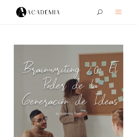
Brainwriting 2.0: El
Poder de la
Generación de Ideas
by
Academia Team